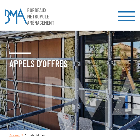
BORDEAUX
MÉTROPOLE
AMÉNAGEMENT
APPELS D’OFFRES
»
Accueil
Appels d’offres