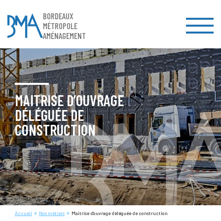
BORDEAUX
MÉTROPOLE
AMÉNAGEMENT
MAITRISE D’OUVRAGE
DÉLÉGUÉE DE
CONSTRUCTION
»
»
Accueil
Nos métiers
Maitrise d’ouvrage déléguée de construction