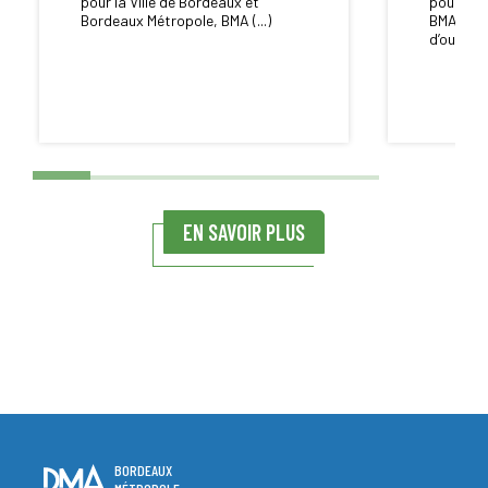
pour la Ville de Bordeaux et
pour la 
Bordeaux Métropole, BMA (...)
BMA réal
d’ouvrage
EN SAVOIR PLUS
BORDEAUX