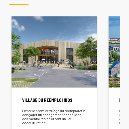
VILLAGE DU RÉEMPLOI IKOS
ILOT 
Livrer le premier village du réemploi afin
Montag
d'engager un changement d'échelle et
social
des mentalités en créant un lieu
const
d'acculturation
la Vil