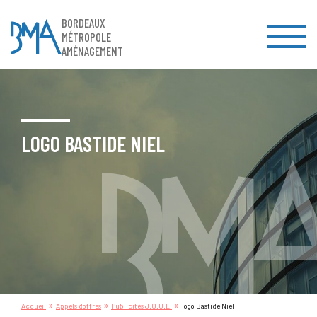
BORDEAUX
MÉTROPOLE
AMÉNAGEMENT
LOGO BASTIDE NIEL
»
»
»
Accueil
Appels d’offres
Publicités J.O.U.E.
logo Bastide Niel