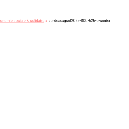
»
conomie sociale & solidaire
bordeauxgsef2025-800×525-c-center