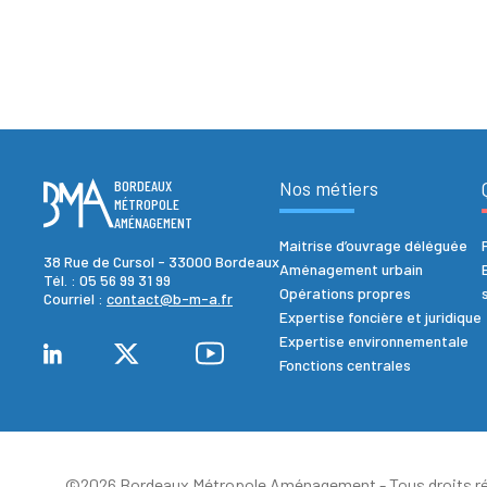
BORDEAUX
Nos métiers
MÉTROPOLE
AMÉNAGEMENT
Maitrise d’ouvrage déléguée
38 Rue de Cursol - 33000 Bordeaux
Aménagement urbain
Tél. :
05 56 99 31 99
Opérations propres
Courriel :
contact@b-m-a.fr
Expertise foncière et juridique
Expertise environnementale
Fonctions centrales
©2026 Bordeaux Métropole Aménagement - Tous droits ré