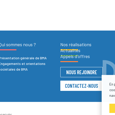
Qui sommes nous ?
Nos réalisations
Actualités
Appels d’offres
Présentation générale de BMA
Engagements et orientations
sociétales de BMA
NOUS REJOINDRE
En 
CONTACTEZ-NOUS
coo
nav
servés.