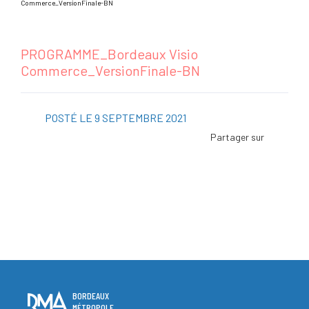
Commerce_VersionFinale-BN
PROGRAMME_Bordeaux Visio
Commerce_VersionFinale-BN
POSTÉ LE 9 SEPTEMBRE 2021
Facebo
Twitter
Linked
Viadeo
ScoopI
Pintere
BORDEAUX
MÉTROPOLE