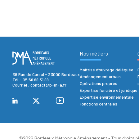
BORDEAUX
Nos métiers
MÉTROPOLE
AMÉNAGEMENT
Maitrise d’ouvrage déléguée
38 Rue de Cursol - 33000 Bordeaux
Aménagement urbain
Tél. :
05 56 99 31 99
Opérations propres
Courriel :
contact@b-m-a.fr
Expertise foncière et juridique
Expertise environnementale
Fonctions centrales
©2026 Bordeaux Métropole Aménagement - Tous droits ré