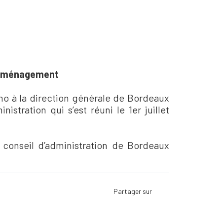
e Aménagement
mo à la direction générale de Bordeaux
ration qui s’est réuni le 1er juillet
 conseil d’administration de Bordeaux
Facebook
Twitter
LinkedIn
Viadeo
ScoopIt
Pinterest