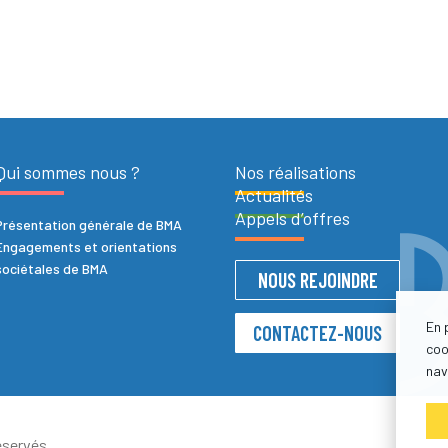
Qui sommes nous ?
Nos réalisations
Actualités
Appels d’offres
Présentation générale de BMA
Engagements et orientations
sociétales de BMA
NOUS REJOINDRE
En 
CONTACTEZ-NOUS
coo
nav
servés.