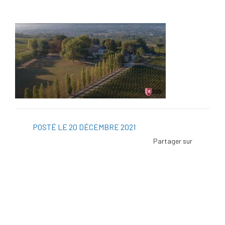
POSTÉ LE 20 DÉCEMBRE 2021
Facebo
Twitter
Linked
Viadeo
ScoopI
Pintere