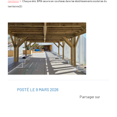
»
territoire
Chaque été, BMA œuvre en coulisses dans les établissements scolaires du
territoire (2)
POSTÉ LE 9 MARS 2026
Facebo
Twitter
Linked
Viadeo
ScoopI
Pintere