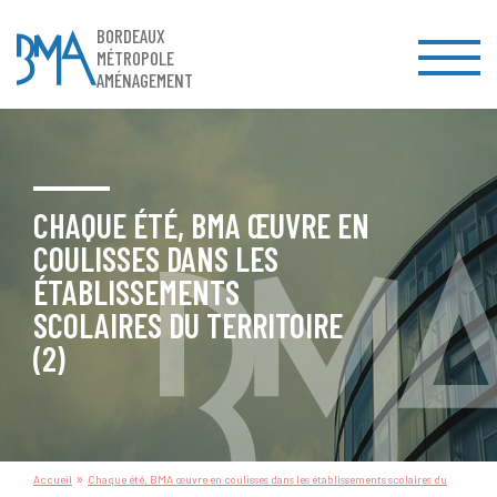
BORDEAUX
MÉTROPOLE
AMÉNAGEMENT
CHAQUE ÉTÉ, BMA ŒUVRE EN
COULISSES DANS LES
ÉTABLISSEMENTS
SCOLAIRES DU TERRITOIRE
(2)
»
Accueil
Chaque été, BMA œuvre en coulisses dans les établissements scolaires du