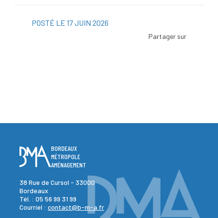
POSTÉ LE 17 JUIN 2026
Facebo
Twitter
Linked
Viadeo
ScoopI
Pintere
BORDEAUX
MÉTROPOLE
AMÉNAGEMENT
38 Rue de Cursol - 33000
Bordeaux
Tél. :
05 56 99 31 99
Courriel :
contact@b-m-a.fr