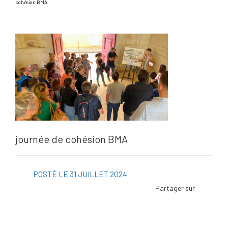
cohésion BMA
journée de cohésion BMA
POSTÉ LE 31 JUILLET 2024
Facebo
Twitter
Linked
Viadeo
ScoopI
Pintere