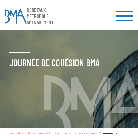
BORDEAUX
MÉTROPOLE
AMÉNAGEMENT
JOURNÉE DE COHÉSION BMA
»
»
Accueil
BMA s’est réunie à l’occasion d’une journée de cohésion
journée de