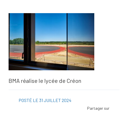
BMA réalise le lycée de Créon
POSTÉ LE 31 JUILLET 2024
Facebo
Twitter
Linked
Viadeo
ScoopI
Pintere