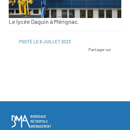
Le lycée Daguin à Mérignac.
POSTÉ LE 6 JUILLET 2023
Facebo
Twitter
Linked
Viadeo
ScoopI
Pintere
BORDEAUX
MÉTROPOLE
AMÉNAGEMENT