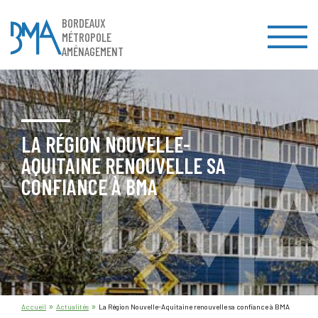
BORDEAUX
MÉTROPOLE
AMÉNAGEMENT
LA RÉGION NOUVELLE-
AQUITAINE RENOUVELLE SA
CONFIANCE À BMA
»
»
Accueil
Actualités
La Région Nouvelle-Aquitaine renouvelle sa confiance à BMA