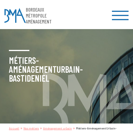
BORDEAUX
MÉTROPOLE
AMÉNAGEMENT
MÉTIERS-
AMÉNAGEMENTURBAIN-
BASTIDENIEL
»
»
»
Accueil
Nos métiers
Aménagement urbain
Métiers-AménagementUrbain-