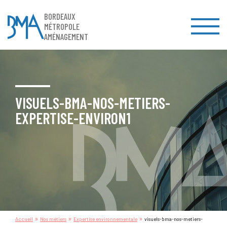
BORDEAUX
MÉTROPOLE
AMÉNAGEMENT
VISUELS-BMA-NOS-METIERS-
EXPERTISE-ENVIRON1
»
»
»
Accueil
Nos métiers
Expertise environnementale
visuels-bma-nos-metiers-