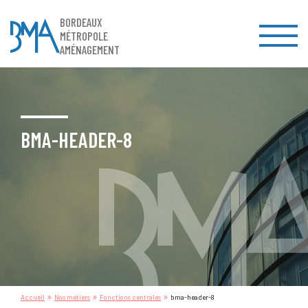
BORDEAUX
MÉTROPOLE
AMÉNAGEMENT
BMA-HEADER-8
»
»
»
Accueil
Nos métiers
Fonctions centrales
bma-header-8