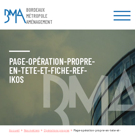
BORDEAUX
MÉTROPOLE
AMÉNAGEMENT
PAGE-OPÉRATION-PROPRE-
EN-TETE-ET-FICHE-REF-
IKOS
»
»
»
Accueil
Nos métiers
Opérations propres
Page-opération-propre-en-tete-et-