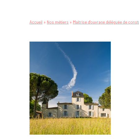
»
»
Accueil
Nos métiers
Maitrise d’ouvrage déléguée de const