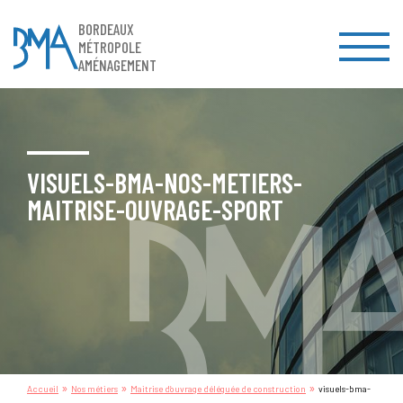
BORDEAUX
MÉTROPOLE
AMÉNAGEMENT
VISUELS-BMA-NOS-METIERS-
MAITRISE-OUVRAGE-SPORT
»
»
»
Accueil
Nos métiers
Maitrise d’ouvrage déléguée de construction
visuels-bma-