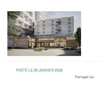
POSTÉ LE 28 JANVIER 2026
Facebo
Twitter
Linked
Viadeo
ScoopI
Pintere