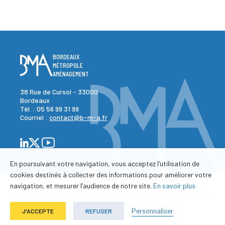
BORDEAUX
MÉTROPOLE
AMÉNAGEMENT
38 Rue de Cursol - 33000
Bordeaux
Tél. :
05 56 99 31 99
Courriel :
contact@b-m-a.fr
En poursuivant votre navigation, vous acceptez l’utilisation de
cookies destinés à collecter des informations pour améliorer votre
navigation, et mesurer l’audience de notre site.
En savoir plus
©2026 Bordeaux Métropole Aménagement - Tous droits réservés.
-
-
Plan du site
Contact
Mentions légales
Personnaliser
J'ACCEPTE
REFUSER