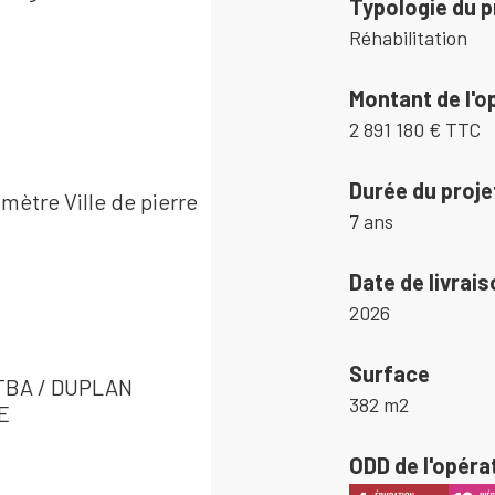
Typologie du p
Réhabilitation
Montant de l'o
2 891 180 € TTC
Durée du proje
mètre Ville de pierre
7 ans
Date de livrais
2026
Surface
TBA / DUPLAN
382 m2
E
ODD de l'opéra