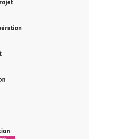
rojet
pération
t
on
tion