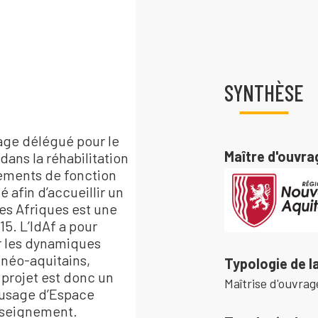
SYNTHÈSE
T
rage délégué pour le
Maître d'ouvra
ans la réhabilitation
ements de fonction
afin d’accueillir un
des Afriques est une
15. L’IdAf a pour
ir les dynamiques
 néo-aquitains,
Typologie de l
 projet est donc un
Maîtrise d'ouvra
à usage d’Espace
Enseignement.