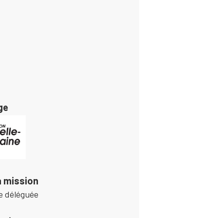
ge
a mission
ge déléguée