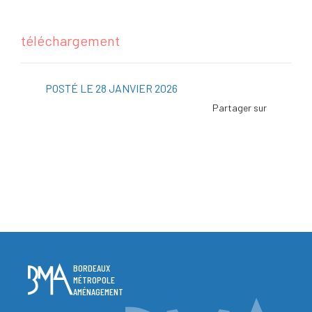
téléchargement
POSTÉ LE 28 JANVIER 2026
Facebo
Twitter
Linked
Viadeo
ScoopI
Pintere
BORDEAUX
MÉTROPOLE
AMÉNAGEMENT