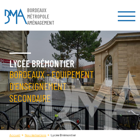
BORDEAUX
MÉTROPOLE
AMÉNAGEMENT
LYCÉE BRÉMONTIER
BORDEAUX - EQUIPEMENT
D'ENSEIGNEMENT
SECONDAIRE
»
»
Accueil
Nos réalisations
Lycée Brémontier