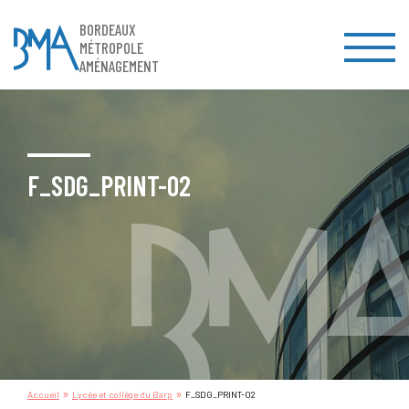
BORDEAUX
MÉTROPOLE
AMÉNAGEMENT
F_SDG_PRINT-02
»
»
Accueil
Lycée et collège du Barp
F_SDG_PRINT-02