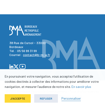
BORDEAUX
MÉTROPOLE
AMÉNAGEMENT
38 Rue de Cursol - 33000
Bordeaux
Tél. :
05 56 99 31 99
Courriel :
contact@b-m-a.fr
En poursuivant votre navigation, vous acceptez l’utilisation de
cookies destinés à collecter des informations pour améliorer votre
navigation, et mesurer l’audience de notre site.
En savoir plus
©2026 Bordeaux Métropole Aménagement - Tous droits réservés.
-
-
Plan du site
Contact
Mentions légales
Personnaliser
J'ACCEPTE
REFUSER