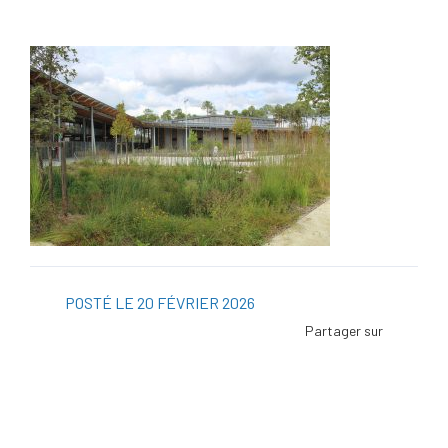
POSTÉ LE 20 FÉVRIER 2026
Facebo
Twitter
Linked
Viadeo
ScoopI
Pintere