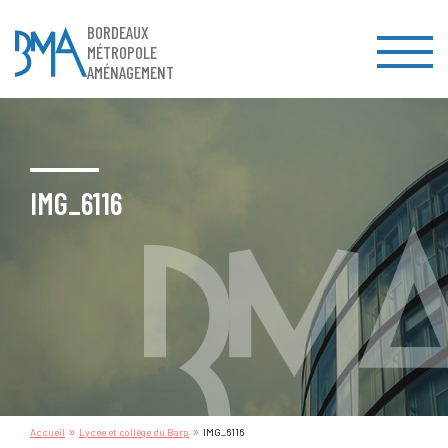
BORDEAUX
MÉTROPOLE
AMÉNAGEMENT
IMG_6116
»
»
Accueil
Lycée et collège du Barp
IMG_6116