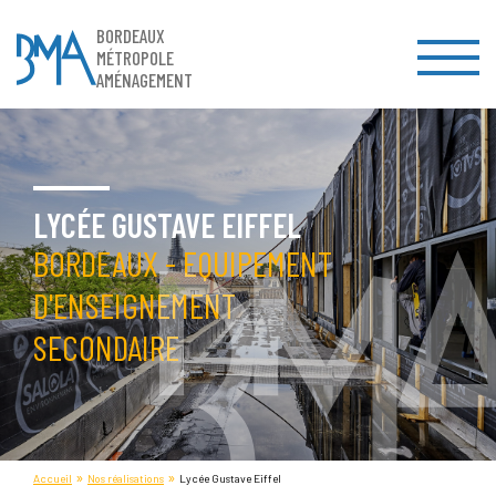
BORDEAUX
MÉTROPOLE
AMÉNAGEMENT
LYCÉE GUSTAVE EIFFEL
BORDEAUX - EQUIPEMENT
D'ENSEIGNEMENT
SECONDAIRE
»
»
Accueil
Nos réalisations
Lycée Gustave Eiffel