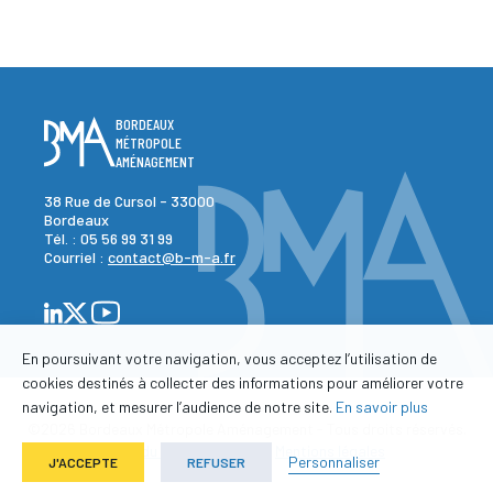
BORDEAUX
MÉTROPOLE
AMÉNAGEMENT
38 Rue de Cursol - 33000
Bordeaux
Tél. :
05 56 99 31 99
Courriel :
contact@b-m-a.fr
En poursuivant votre navigation, vous acceptez l’utilisation de
cookies destinés à collecter des informations pour améliorer votre
navigation, et mesurer l’audience de notre site.
En savoir plus
©2026 Bordeaux Métropole Aménagement - Tous droits réservés.
-
-
Plan du site
Contact
Mentions légales
Personnaliser
J'ACCEPTE
REFUSER