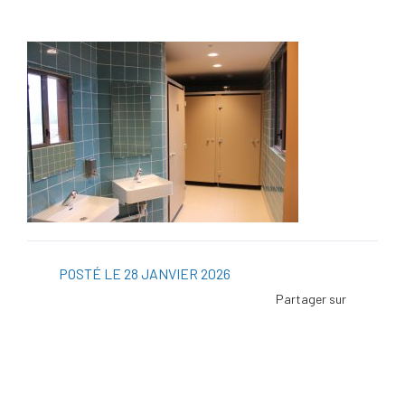
POSTÉ LE 28 JANVIER 2026
Facebo
Twitter
Linked
Viadeo
ScoopI
Pintere