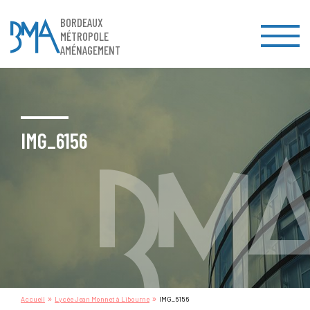
BORDEAUX
MÉTROPOLE
AMÉNAGEMENT
IMG_6156
»
»
Accueil
Lycée Jean Monnet à Libourne
IMG_6156