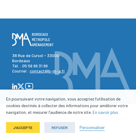
BORDEAUX
MÉTROPOLE
AMÉNAGEMENT
38 Rue de Cursol - 33000
Bordeaux
Tél. :
05 56 99 31 99
Courriel :
contact@b-m-a.fr
En poursuivant votre navigation, vous acceptez l’utilisation de
cookies destinés à collecter des informations pour améliorer votre
navigation, et mesurer l’audience de notre site.
En savoir plus
©2026 Bordeaux Métropole Aménagement - Tous droits réservés.
-
-
Plan du site
Contact
Mentions légales
Personnaliser
J'ACCEPTE
REFUSER