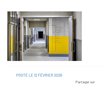
POSTÉ LE 12 FÉVRIER 2026
Facebo
Twitter
Linked
Viadeo
ScoopI
Pintere