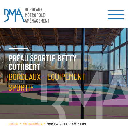
BORDEAUX
MÉTROPOLE
AMÉNAGEMENT
PRÉAU SPORTIF BETTY
CUTHBERT
BORDEAUX - EQUIPEMENT
SPORTIF
»
»
Accueil
Nos réalisations
Préau sportif BETTY CUTHBERT