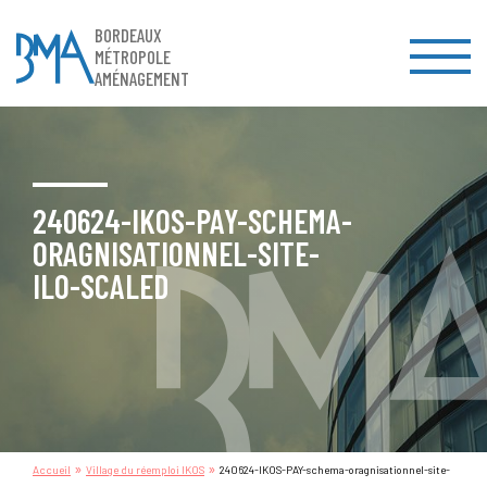
BORDEAUX
MÉTROPOLE
AMÉNAGEMENT
240624-IKOS-PAY-SCHEMA-
ORAGNISATIONNEL-SITE-
ILO-SCALED
»
»
Accueil
Village du réemploi IKOS
240624-IKOS-PAY-schema-oragnisationnel-site-