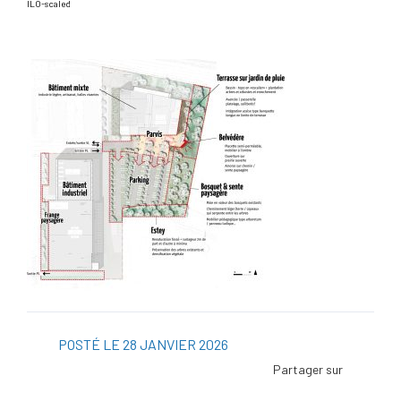
ILO-scaled
POSTÉ LE 28 JANVIER 2026
Facebo
Twitter
Linked
Viadeo
ScoopI
Pintere