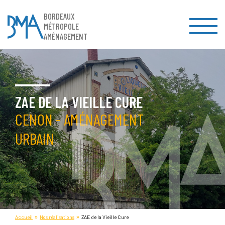
BORDEAUX
MÉTROPOLE
AMÉNAGEMENT
ZAE DE LA VIEILLE CURE
CENON - AMÉNAGEMENT
URBAIN
»
»
Accueil
Nos réalisations
ZAE de la Vieille Cure