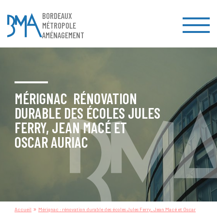
BORDEAUX
MÉTROPOLE
AMÉNAGEMENT
MÉRIGNAC RÉNOVATION
DURABLE DES ÉCOLES JULES
FERRY, JEAN MACÉ ET
OSCAR AURIAC
»
Accueil
Mérignac : rénovation durable des écoles Jules Ferry, Jean Macé et Oscar