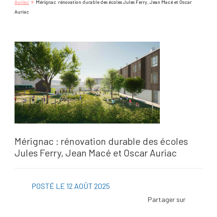
»
Auriac
Mérignac rénovation durable des écoles Jules Ferry, Jean Macé et Oscar
Auriac
Mérignac : rénovation durable des écoles
Jules Ferry, Jean Macé et Oscar Auriac
POSTÉ LE 12 AOÛT 2025
Facebo
Twitter
Linked
Viadeo
ScoopI
Pintere