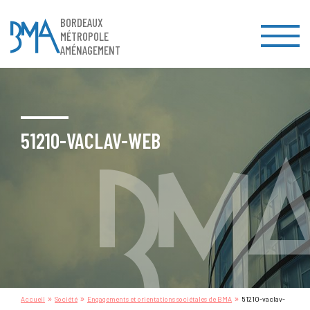
BORDEAUX
MÉTROPOLE
AMÉNAGEMENT
51210-VACLAV-WEB
»
»
»
Accueil
Société
Engagements et orientations sociétales de BMA
51210-vaclav-