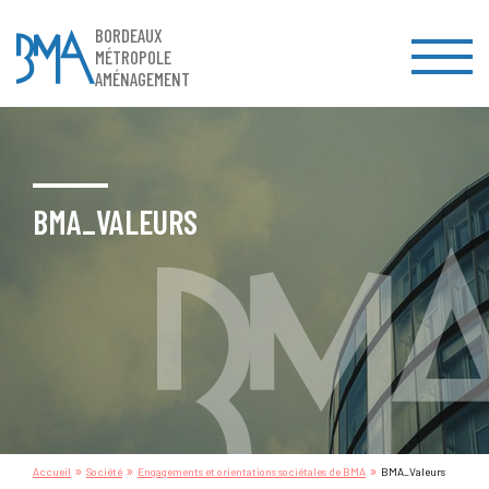
BORDEAUX
MÉTROPOLE
AMÉNAGEMENT
BMA_VALEURS
»
»
»
Accueil
Société
Engagements et orientations sociétales de BMA
BMA_Valeurs