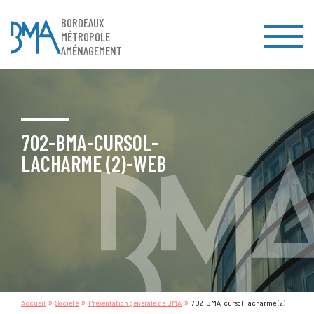
BORDEAUX
MÉTROPOLE
AMÉNAGEMENT
702-BMA-CURSOL-
LACHARME (2)-WEB
»
»
»
Accueil
Société
Présentation générale de BMA
702-BMA-cursol-lacharme (2)-