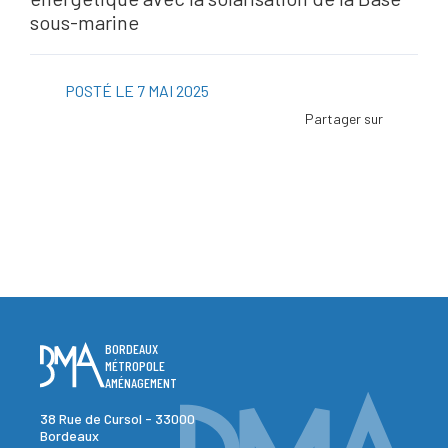
sous-marine
POSTÉ LE 7 MAI 2025
Facebo
Twitter
Linked
Viadeo
ScoopI
Pintere
BORDEAUX
MÉTROPOLE
AMÉNAGEMENT
38 Rue de Cursol - 33000
Bordeaux