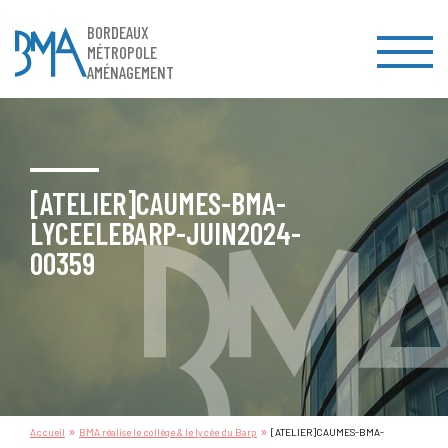
BORDEAUX
MÉTROPOLE
AMÉNAGEMENT
[ATELIER]CAUMES-BMA-
LYCEELEBARP-JUIN2024-
00359
»
»
Accueil
BMA réalise le collège & le lycée du Barp
[ATELIER]CAUMES-BMA-