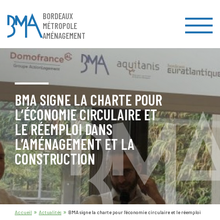
BORDEAUX
MÉTROPOLE
AMÉNAGEMENT
BMA SIGNE LA CHARTE POUR
L’ÉCONOMIE CIRCULAIRE ET
LE RÉEMPLOI DANS
L’AMÉNAGEMENT ET LA
CONSTRUCTION
»
»
Accueil
Actualités
BMA signe la charte pour l’économie circulaire et le réemploi