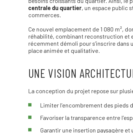
besoins croissants du quartier. Ainsi, le p
centrale du quartier
, un espace public 
commerces.
Ce nouvel emplacement de 1 080 m², do
réhabilité, combinant reconstruction et 
récemment démoli pour s’inscrire dans 
place animée et qualitative.
UNE VISION ARCHITECT
La conception du projet repose sur plusie
Limiter l
’
encombrement des pieds 
Favoriser la transparence entre l
’
esp
Garantir une insertion paysagère et 