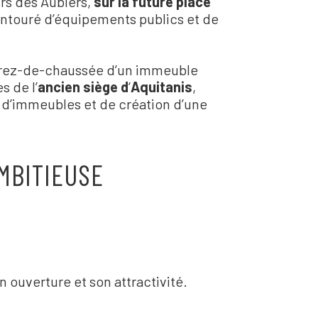
rs des Aubiers,
sur la future place
 entouré d’équipements publics et de
x rez-de-chaussée d’un immeuble
s de l
’
ancien siège d
’
Aquitanis
,
 d
’
immeubles et de création d
’
une
MBITIEUSE
n ouverture et son attractivité.