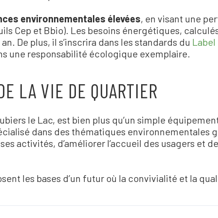
nces environnementales élevées
, en visant une pe
ils Cep et Bbio). Les besoins énergétiques, calculé
n. De plus, il s
’
inscrira dans les standards du
Label
s une responsabilité écologique exemplaire.
DE LA VIE DE QUARTIER
biers le Lac, est bien plus qu
’
un simple équipement.
 spécialisé dans des thématiques environnementales
es activités, d
’
améliorer l
’
accueil des usagers et d
osent les bases d
’
un futur où la convivialité et la qu