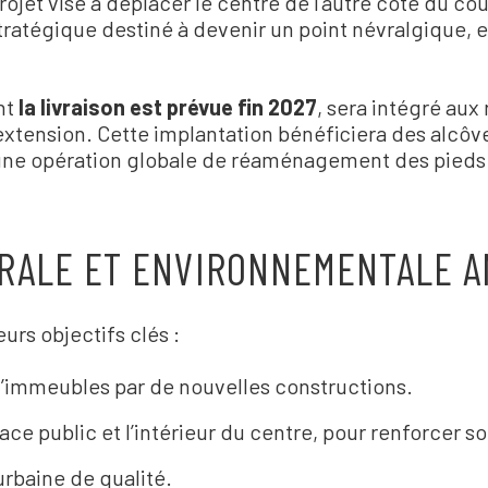
rojet vise à déplacer le centre de l
’
autre côté du cou
stratégique destiné à devenir un point névralgique,
nt
la livraison est prévue fin 2027
, sera intégré au
extension. Cette implantation bénéficiera des alcôve
une opération globale de réaménagement des pieds
URALE ET ENVIRONNEMENTALE A
urs objectifs clés :
d
’
immeubles par de nouvelles constructions.
ace public et l
’
intérieur du centre, pour renforcer so
urbaine de qualité.