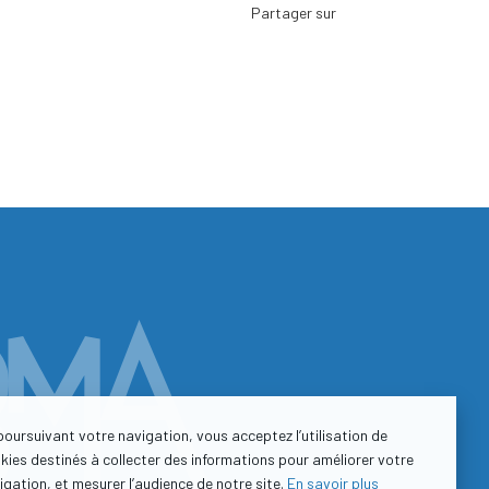
Facebook
Twitter
LinkedIn
Viadeo
ScoopIt
Pinterest
poursuivant votre navigation, vous acceptez l’utilisation de
kies destinés à collecter des informations pour améliorer votre
igation, et mesurer l’audience de notre site.
En savoir plus