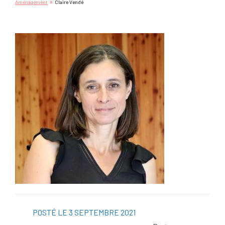
»
Aménagement
Claire Vendé
POSTÉ LE 3 SEPTEMBRE 2021
Facebo
Twitter
Linked
Viadeo
ScoopI
Pintere