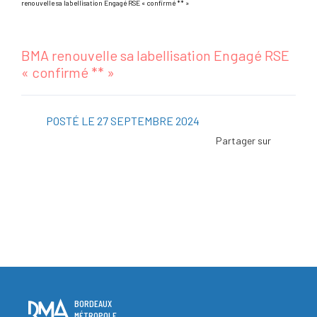
renouvelle sa labellisation Engagé RSE « confirmé ** »
BMA renouvelle sa labellisation Engagé RSE
« confirmé ** »
POSTÉ LE 27 SEPTEMBRE 2024
Facebo
Twitter
Linked
Viadeo
ScoopI
Pintere
BORDEAUX
MÉTROPOLE