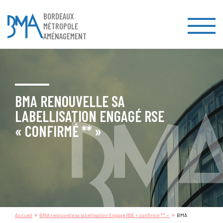
BORDEAUX
MÉTROPOLE
AMÉNAGEMENT
BMA RENOUVELLE SA
LABELLISATION ENGAGÉ RSE
« CONFIRMÉ ** »
»
»
Accueil
BMA renouvelle sa labellisation Engagé RSE « confirmé ** »
BMA