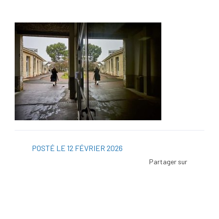
POSTÉ LE 12 FÉVRIER 2026
Facebo
Twitter
Linked
Viadeo
ScoopI
Pintere