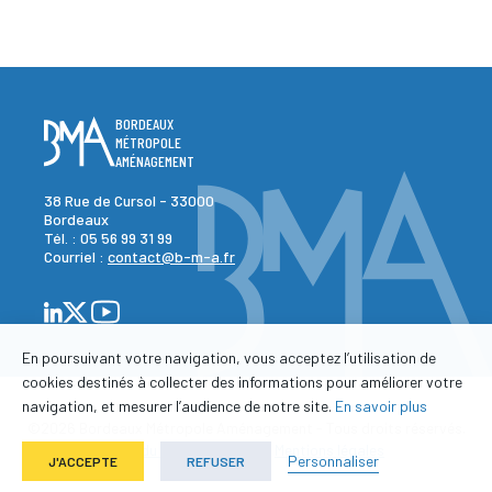
BORDEAUX
MÉTROPOLE
AMÉNAGEMENT
38 Rue de Cursol - 33000
Bordeaux
Tél. :
05 56 99 31 99
Courriel :
contact@b-m-a.fr
En poursuivant votre navigation, vous acceptez l’utilisation de
cookies destinés à collecter des informations pour améliorer votre
navigation, et mesurer l’audience de notre site.
En savoir plus
©2026 Bordeaux Métropole Aménagement - Tous droits réservés.
-
-
Plan du site
Contact
Mentions légales
Personnaliser
J'ACCEPTE
REFUSER